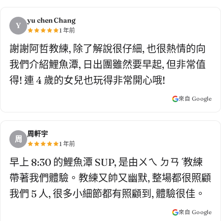
yu chen Chang
Y
1 年前
謝謝阿哲教練, 除了解說很仔細, 也很熱情的向
我們介紹鯉魚潭, 日出團雖然要早起, 但非常值
得! 連 4 歲的女兒也玩得非常開心哦!
來自 Google
周軒宇
周
1 年前
早上 8:30 的鯉魚潭 SUP, 是由ㄨㄟ ㄉㄢˊ教練
帶著我們體驗。教練又帥又幽默, 整場都很照顧
我們 5 人, 很多小細節都有照顧到, 體驗很佳。
來自 Google