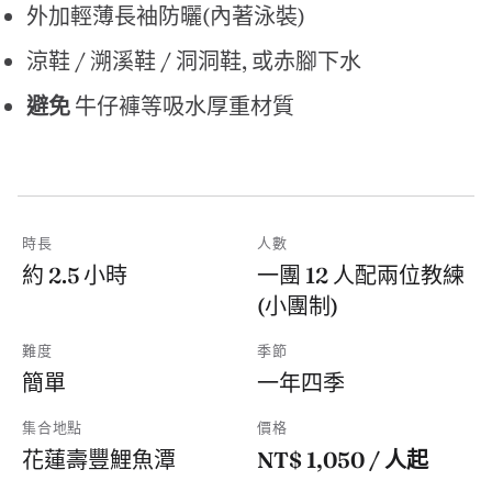
外加輕薄長袖防曬(內著泳裝)
涼鞋 / 溯溪鞋 / 洞洞鞋, 或赤腳下水
避免
牛仔褲等吸水厚重材質
時長
人數
約 2.5 小時
一團 12 人配兩位教練
(小團制)
難度
季節
簡單
一年四季
集合地點
價格
花蓮壽豐鯉魚潭
NT$ 1,050 / 人起