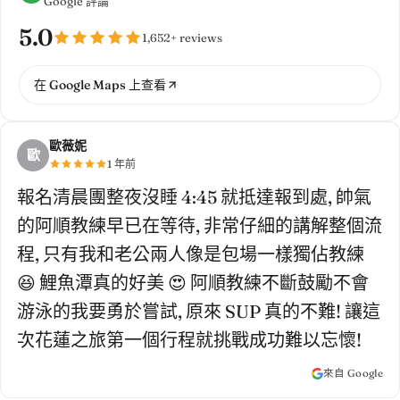
Google 評論
5.0
1,652+ reviews
在 Google Maps 上查看
歐薇妮
歐
1 年前
報名清晨團整夜沒睡 4:45 就抵達報到處, 帥氣
的阿順教練早已在等待, 非常仔細的講解整個流
程, 只有我和老公兩人像是包場一樣獨佔教練 
😆 鯉魚潭真的好美 😍 阿順教練不斷鼓勵不會
游泳的我要勇於嘗試, 原來 SUP 真的不難! 讓這
次花蓮之旅第一個行程就挑戰成功難以忘懷!
來自 Google