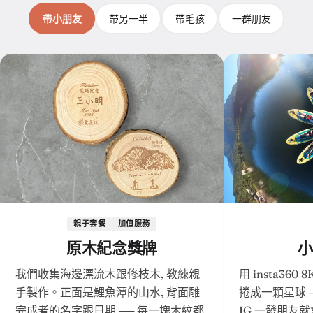
帶小朋友
帶另一半
帶毛孩
一群朋友
親子套餐
加值服務
原木紀念獎牌
小
我們收集海邊漂流木跟修枝木, 教練親
用 insta36
手製作。正面是鯉魚潭的山水, 背面雕
捲成一顆星球 
完成者的名字跟日期 ── 每一塊木紋都
IG 一發朋友