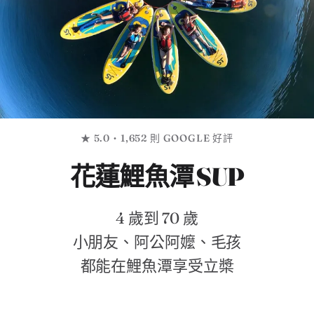
★ 5.0・1,652 則 GOOGLE 好評
花蓮鯉魚潭 SUP
4 歲到 70 歲
小朋友、阿公阿嬤、毛孩
都能在鯉魚潭享受立槳